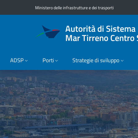
Vai ai contenuti
Vai al footer
Ministero delle infrastrutture e dei trasporti
Autorità di Sistema
Mar Tirreno Centro 
ADSP
Porti
Strategie di sviluppo