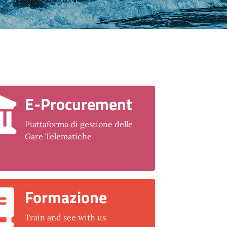
E-Procurement
Piattaforma di gestione delle
Gare Telematiche
Formazione
Train and see with us