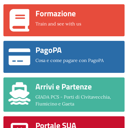
Formazione
Train and see with us
PagoPA
Cosa e come pagare con PagoPA
Arrivi e Partenze
GIADA PCS - Porti di Civitavecchia,
Fiumicino e Gaeta
Portale SUA