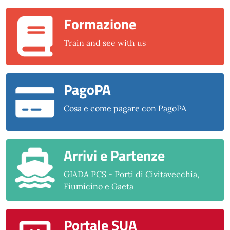
Formazione
Train and see with us
PagoPA
Cosa e come pagare con PagoPA
Arrivi e Partenze
GIADA PCS - Porti di Civitavecchia,
Fiumicino e Gaeta
Portale SUA