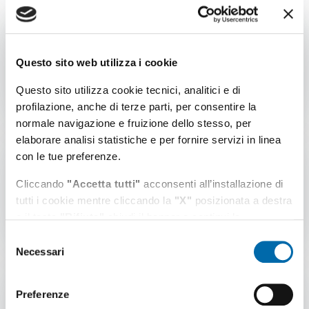
Modulo di manifestazione
di interesse
Questo sito web utilizza i cookie
Dimensione file: 245.32 KB
Download file
Questo sito utilizza cookie tecnici, analitici e di
profilazione, anche di terze parti, per consentire la
normale navigazione e fruizione dello stesso, per
elaborare analisi statistiche e per fornire servizi in linea
con le tue preferenze.
Atto costitutivo CERP
MTCS
Cliccando
"Accetta tutti"
acconsenti all’installazione di
Dimensione file: 812.13 KB
tutti i cookie mentre cliccando la
"X"
posizionata a destra
Download file
o il tasto
"Rifiuta"
chiudi il banner e continui la
navigazione in assenza di cookie diversi da quelli tecnici.
Selezione
Necessari
del
Puoi modificare in ogni momento le tue preferenze
consenso
cliccando l'apposita icona posizionata in basso a sinistra;
Avviso manifestazione di
per maggiori informazioni consulta la nostra
Preferenze
interesse CERP