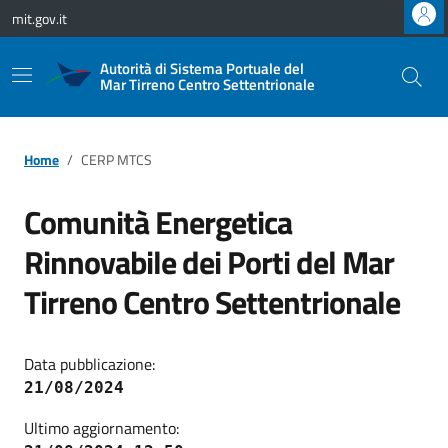
Vai ai contenuti
Vai al footer
mit.gov.it
Autorità di Sistema Portuale del
Mar Tirreno Centro Settentrionale
Home
CERP MTCS
Comunità Energetica
Rinnovabile dei Porti del Mar
Tirreno Centro Settentrionale
Data pubblicazione:
21/08/2024
Ultimo aggiornamento: