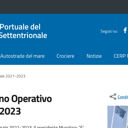
 Portuale del
Seguici su
Settentrionale
Autostrade del mare
Crociere
Notizie
CERP
nnale 2021-2023
ano Operativo
Condi
-2023
nale 2021-2023. Il presidente Musolino: “E’