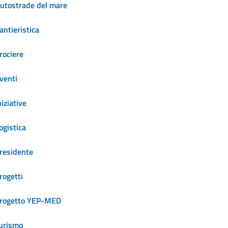
utostrade del mare
antieristica
rociere
venti
niziative
ogistica
residente
rogetti
rogetto YEP-MED
urismo