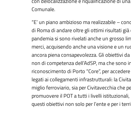
con delocalizzazione e riqualificazione di una
Comunale.
“E’ un piano ambizioso ma realizzabile – conc
di Roma di andare oltre gli ottimi risultati già
pandemia si sono rivelati anche un grosso limi
merci, acquisendo anche una visione e un ruol
ancora piena consapevolezza. Gli obiettivi d
non di competenza dell’AdSP, ma che sono impr
riconoscimento di Porto “Core”, per accedere d
legati ai collegamenti infrastrutturali: la Ci
miglio ferroviario, sia per Civitavecchia che p
promuovere il POT a tutti i livelli istituziona
questi obiettivi non solo per l’ente e per i ter