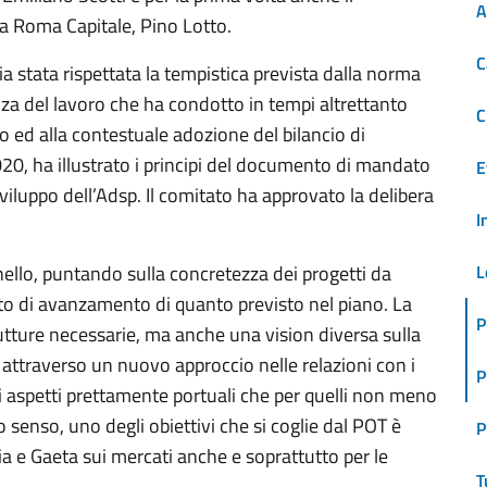
A
a Roma Capitale, Pino Lotto.
C
a stata rispettata la tempistica prevista dalla norma
za del lavoro che ha condotto in tempi altrettanto
C
o ed alla contestuale adozione del bilancio di
20, ha illustrato i principi del documento di mandato
E
sviluppo dell’Adsp. Il comitato ha approvato la delibera
I
llo, puntando sulla concretezza dei progetti da
L
stato di avanzamento di quanto previsto nel piano. La
P
trutture necessarie, ma anche una vision diversa sulla
 attraverso un nuovo approccio nelle relazioni con i
P
 gli aspetti prettamente portuali che per quelli non meno
o senso, uno degli obiettivi che si coglie dal POT è
P
hia e Gaeta sui mercati anche e soprattutto per le
T