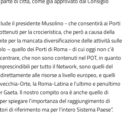
 parte di città, come già approvato dal Consiglio
lude il presidente Musolino - che consentirà ai Porti
 ottenuti per la crocieristica, che però a causa della
te per la mancata diversificazione delle attività sulle
o – quello dei Porti di Roma - di cui oggi non c’è
a centrare, che non sono contenuti nel POT, in quanto
escindibili per tutto il Network, sono quelli del
irettamente alle risorse a livello europeo, e quelli
vitavecchia-Orte, la Roma-Latina e l’ultimo e penultimo
er Gaeta. Il nostro compito ora è anche quello di
li, per spiegare l’importanza del raggiungimento di
ritori di riferimento ma per l’intero Sistema Paese”.