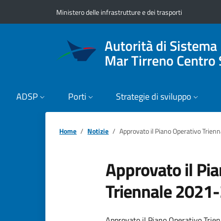
Vai ai contenuti
Vai al footer
Ministero delle infrastrutture e dei trasporti
Autorità di Sistema
Mar Tirreno Centro 
ADSP
Porti
Strategie di sviluppo
Home
Notizie
Approvato il Piano Operativo Trie
Approvato il Pi
Triennale 2021
Approvato il Piano Operativo Trien