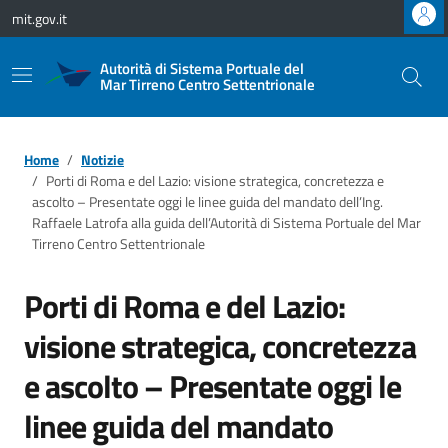
Vai ai contenuti
Vai al footer
mit.gov.it
Autorità di Sistema Portuale del
Mar Tirreno Centro Settentrionale
Home
Notizie
Porti di Roma e del Lazio: visione strategica, concretezza e
ascolto – Presentate oggi le linee guida del mandato dell’Ing.
Raffaele Latrofa alla guida dell’Autorità di Sistema Portuale del Mar
Tirreno Centro Settentrionale
Porti di Roma e del Lazio:
visione strategica, concretezza
e ascolto – Presentate oggi le
linee guida del mandato