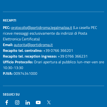
RECAPITI
PEC:
protocollo@portidiroma.legalmailpa.it
(La casella PEC
riceve messaggi esclusivamente da indirizzi di Posta
Elettronica Certificata)
Email:
autorita@portidiroma.it
Recapito tel. centralino:
+39 0766 366201
Recapito tel. reception ingresso:
+39 0766 366231
Ufficio Protocollo:
Orari apertura al pubblico: lun-mer-ven ore
10:30-13:30
P.IVA:
00974341000
SEGUICI SU
Facebook
Instagram
LinkedIn
YouTube
Twitter