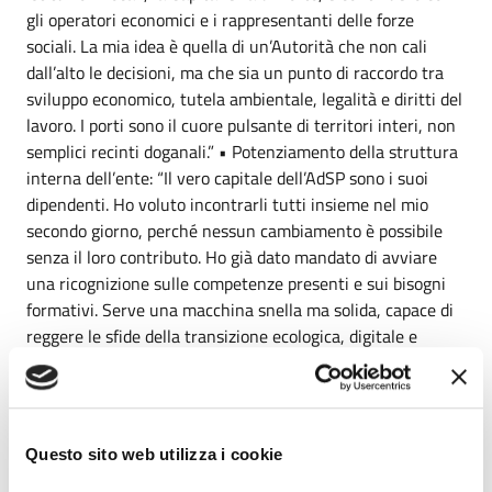
gli operatori economici e i rappresentanti delle forze
sociali. La mia idea è quella di un’Autorità che non cali
dall’alto le decisioni, ma che sia un punto di raccordo tra
sviluppo economico, tutela ambientale, legalità e diritti del
lavoro. I porti sono il cuore pulsante di territori interi, non
semplici recinti doganali.” • Potenziamento della struttura
interna dell’ente: “Il vero capitale dell’AdSP sono i suoi
dipendenti. Ho voluto incontrarli tutti insieme nel mio
secondo giorno, perché nessun cambiamento è possibile
senza il loro contributo. Ho già dato mandato di avviare
una ricognizione sulle competenze presenti e sui bisogni
formativi. Serve una macchina snella ma solida, capace di
reggere le sfide della transizione ecologica, digitale e
logistica.” • Nuova unità per la progettazione europea e
l’innovazione: “Proporrò la creazione di un ufficio
interamente dedicato all’intercettazione dei fondi europei,
alla replicazione delle best practices internazionali e al
Questo sito web utilizza i cookie
coordinamento dei progetti su energia, sostenibilità e