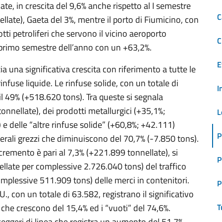
ate, in crescita del 9,6% anche rispetto al I semestre
C
late), Gaeta del 3%, mentre il porto di Fiumicino, con
tti petroliferi che servono il vicino aeroporto
C
l primo semestre dell’anno con un +63,2%.
E
zia una significativa crescita con riferimento a tutte le
nfuse liquide. Le rinfuse solide, con un totale di
I
il 49% (+518.620 tons). Tra queste si segnala
nnellate), dei prodotti metallurgici (+35,1%;
L
 e delle “altre rinfuse solide” (+60,8%; +42.111)
P
erali grezzi che diminuiscono del 70,7% (-7.850 tons).
’incremento è pari al 7,3% (+221.899 tonnellate), si
P
ellate per complessive 2.726.040 tons) del traffico
mplessive 511.909 tons) delle merci in contenitori.
P
.U., con un totale di 63.582, registrano il significativo
 che crescono del 15,4% ed i “vuoti” del 74,6%.
T
sseggeri di linea che registra un aumento del 51,7%