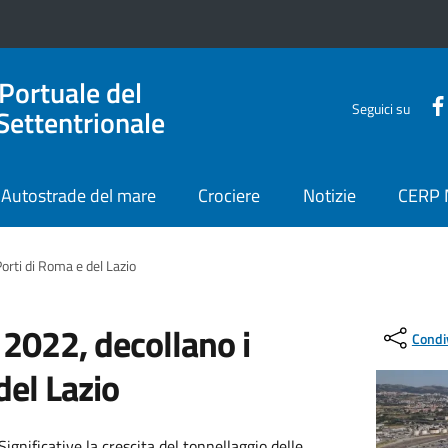
 Portuale del
Seguici su
Settentrionale
Autostrade del mare
Crociere
Notizie
CERP
orti di Roma e del Lazio
2022, decollano i
Condi
del Lazio
ignificative la crescita del tonnellaggio delle