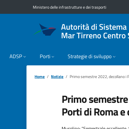
Vai ai contenuti
Vai al footer
Ministero delle infrastrutture e dei trasporti
Autorità di Sistema
Mar Tirreno Centro 
ADSP
Porti
Strategie di sviluppo
Home
Notizie
Primo semestre 2022, decollano i P
Primo semestre 
Porti di Roma e 
Musolino: “Semestrale eccellente. S