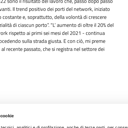
022 sono il risultato del lavoro che, passo dopo passo
ti. Il trend positivo dei porti del network, iniziato
o costante e, soprattutto, della volontà di crescere
ità di ciascun porto”. "L’ aumento di oltre il 20% del
ork rispetto ai primi sei mesi del 2021 - continua
cedendo sulla strada giusta. E con ciò, mi preme
 al recente passato, che si registra nel settore dei
 cookie
RECAPITI
tecnici, analitici e di profilazione, anche di terze parti, per conse