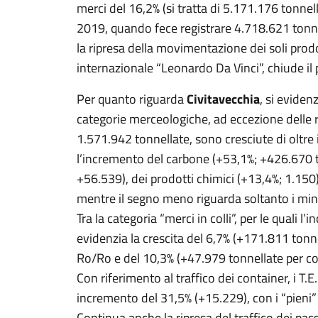
merci del 16,2% (si tratta di 5.171.176 tonnell
2019, quando fece registrare 4.718.621 tonnel
la ripresa della movimentazione dei soli prodo
internazionale “Leonardo Da Vinci”, chiude i
Per quanto riguarda
Civitavecchia
, si eviden
categorie merceologiche, ad eccezione delle ri
1.571.942 tonnellate, sono cresciute di oltre 
l’incremento del carbone (+53,1%; +426.670 to
+56.539), dei prodotti chimici (+13,4%; 1.150)
mentre il segno meno riguarda soltanto i min
Tra la categoria “merci in colli”, per le quali l
evidenzia la crescita del 6,7% (+171.811 tonn
Ro/Ro e del 10,3% (+47.979 tonnellate per co
Con riferimento al traffico dei container, i T.E
incremento del 31,5% (+15.229), con i “pieni”
Continua anche la ripresa del traffico dei pa