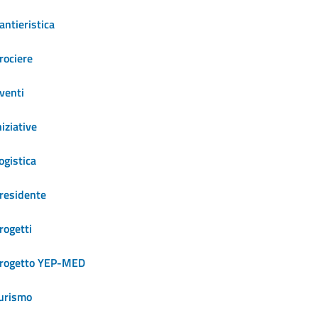
antieristica
rociere
venti
niziative
ogistica
residente
rogetti
rogetto YEP-MED
urismo