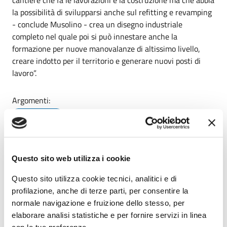
cantiere che fa le lavorazioni e la costruzione ma che abbia
la possibilità di svilupparsi anche sul refitting e revamping
- conclude Musolino - crea un disegno industriale
completo nel quale poi si può innestare anche la
formazione per nuove manovalanze di altissimo livello,
creare indotto per il territorio e generare nuovi posti di
lavoro”.
Argomenti:
Presidente
Data pubblicazione:
25/07/2025
Questo sito web utilizza i cookie
Ultimo aggiornamento:
25/07/2025 12:26
Questo sito utilizza cookie tecnici, analitici e di
profilazione, anche di terze parti, per consentire la
normale navigazione e fruizione dello stesso, per
Condividi
Vedi azioni
elaborare analisi statistiche e per fornire servizi in linea