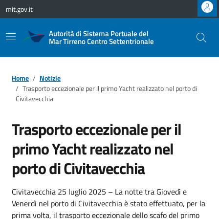
Vai ai contenuti
Vai al footer
mit.gov.it
Autorità di Sistema Portuale del
Mar Tirreno Centro Settentrionale
Home
Notizie
Trasporto eccezionale per il primo Yacht realizzato nel porto di
Civitavecchia
Trasporto eccezionale per il
primo Yacht realizzato nel
porto di Civitavecchia
Civitavecchia 25 luglio 2025 – La notte tra Giovedì e
Venerdì nel porto di Civitavecchia è stato effettuato, per la
prima volta, il trasporto eccezionale dello scafo del primo