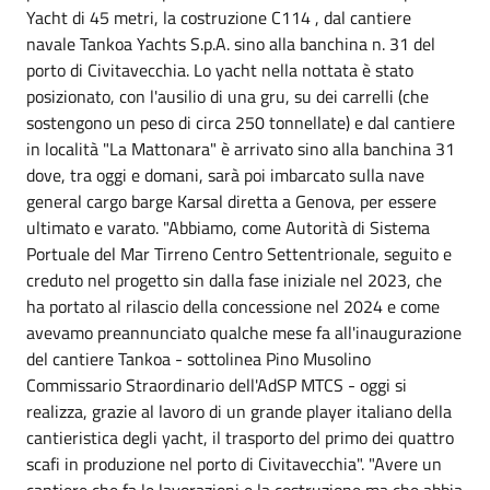
Yacht di 45 metri, la costruzione C114 , dal cantiere
navale Tankoa Yachts S.p.A. sino alla banchina n. 31 del
porto di Civitavecchia. Lo yacht nella nottata è stato
posizionato, con l'ausilio di una gru, su dei carrelli (che
sostengono un peso di circa 250 tonnellate) e dal cantiere
in località "La Mattonara" è arrivato sino alla banchina 31
dove, tra oggi e domani, sarà poi imbarcato sulla nave
general cargo barge Karsal diretta a Genova, per essere
ultimato e varato. "Abbiamo, come Autorità di Sistema
Portuale del Mar Tirreno Centro Settentrionale, seguito e
creduto nel progetto sin dalla fase iniziale nel 2023, che
ha portato al rilascio della concessione nel 2024 e come
avevamo preannunciato qualche mese fa all'inaugurazione
del cantiere Tankoa - sottolinea Pino Musolino
Commissario Straordinario dell'AdSP MTCS - oggi si
realizza, grazie al lavoro di un grande player italiano della
cantieristica degli yacht, il trasporto del primo dei quattro
scafi in produzione nel porto di Civitavecchia". "Avere un