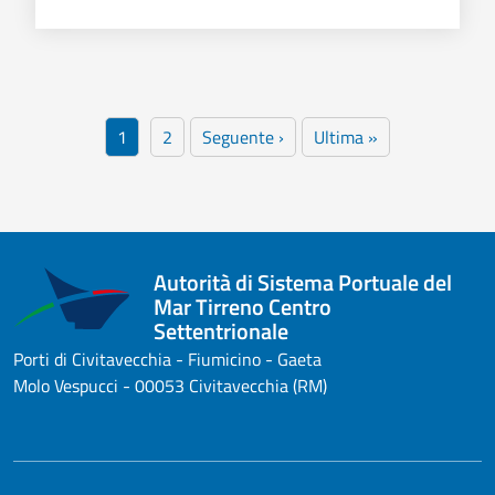
Paginazione
Pagina
Pagina
Pagina successiva
Ultima pagina
1
2
Seguente ›
Ultima »
Autorità di Sistema Portuale del
Mar Tirreno Centro
Settentrionale
Porti di Civitavecchia - Fiumicino - Gaeta
Molo Vespucci - 00053 Civitavecchia (RM)