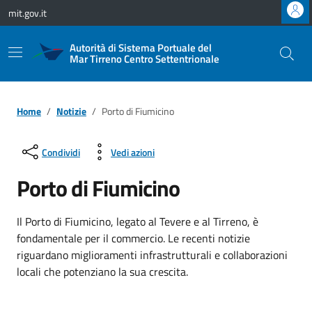
Vai ai contenuti
Vai al footer
mit.gov.it
Autorità di Sistema Portuale del
Mar Tirreno Centro Settentrionale
Home
Notizie
Porto di Fiumicino
Condividi
Vedi azioni
Porto di Fiumicino
Il Porto di Fiumicino, legato al Tevere e al Tirreno, è
fondamentale per il commercio. Le recenti notizie
riguardano miglioramenti infrastrutturali e collaborazioni
locali che potenziano la sua crescita.