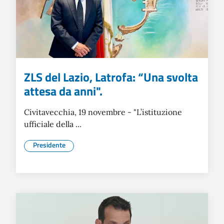
ZLS del Lazio, Latrofa: “Una svolta
attesa da anni".
Civitavecchia, 19 novembre - "L’istituzione
ufficiale della ...
Presidente