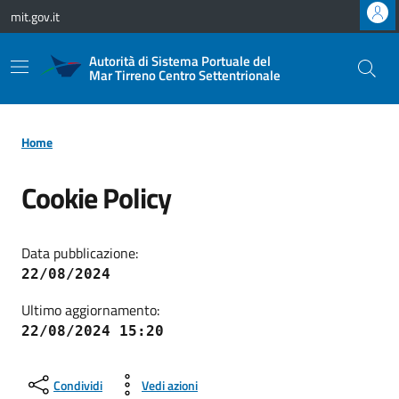
Vai ai contenuti
Vai al footer
mit.gov.it
Autorità di Sistema Portuale del
Mar Tirreno Centro Settentrionale
Home
Cookie Policy
Data pubblicazione:
22/08/2024
Ultimo aggiornamento:
22/08/2024 15:20
Condividi
Vedi azioni