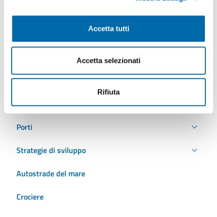
Segretario Generale
Accetta tutti
Articolazione degli uffici
OIV
Accetta selezionati
PTPPP
PagoPa
Rifiuta
R.L.S.S.
Porti
Strategie di sviluppo
Autostrade del mare
Crociere