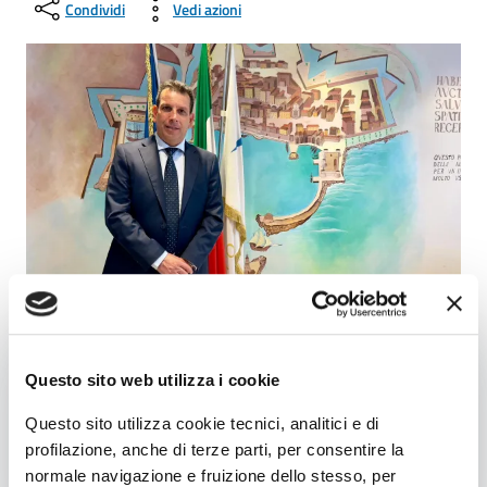
Condividi
Vedi azioni
Decreto di nomina del
Questo sito web utilizza i cookie
Presidente AdSP MTCS n.
280 del 12/11/2025
Questo sito utilizza cookie tecnici, analitici e di
profilazione, anche di terze parti, per consentire la
Dimensione file: 178.55 KB
Download file
normale navigazione e fruizione dello stesso, per