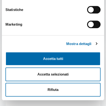
Cookie Policy
e l'
informativa sulla privacy
.
Statistiche
AUT. CIAA
Marketing
Dimensione file: 120.99 KB
Download file
Mostra dettagli
Accetta tutti
Decreto 53 del 2022 -
Regolamento sul traffico
degli animali vivi
Accetta selezionati
Dimensione file: 439.33 KB
Download file
Rifiuta