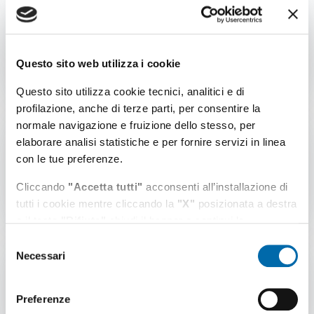
carbone sulla banchina
ENEL anni 2021-2023
Dimensione file: 68.06 KB
Download file
Questo sito web utilizza i cookie
Questo sito utilizza cookie tecnici, analitici e di
profilazione, anche di terze parti, per consentire la
normale navigazione e fruizione dello stesso, per
Autocertificazione-
elaborare analisi statistiche e per fornire servizi in linea
comunicazione-antimafia
con le tue preferenze.
Dimensione file: 201.61 KB
Download file
Cliccando
"Accetta tutti"
acconsenti all’installazione di
tutti i cookie mentre cliccando la
"X"
posizionata a destra
o il tasto
"Rifiuta"
chiudi il banner e continui la
navigazione in assenza di cookie diversi da quelli tecnici.
Selezione
Necessari
del
Puoi modificare in ogni momento le tue preferenze
AUTOC. CARICHI
consenso
cliccando l'apposita icona posizionata in basso a sinistra;
Dimensione file: 173.07 KB
Download file
per maggiori informazioni consulta la nostra
Preferenze