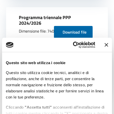
Programma triennale PPP
2024/2026
Dimensione file: 740.88 KB
Download file
Decreto n.188 del 2024
Questo sito web utilizza i cookie
Avvio del procedimento
Questo sito utilizza cookie tecnici, analitici e di
Dimensione file: 503.55 KB
Download file
profilazione, anche di terze parti, per consentire la
normale navigazione e fruizione dello stesso, per
elaborare analisi statistiche e per fornire servizi in linea
con le tue preferenze.
Cliccando
"Accetta tutti"
acconsenti all’installazione di
tutti i cookie mentre cliccando la
"X"
posizionata a destra