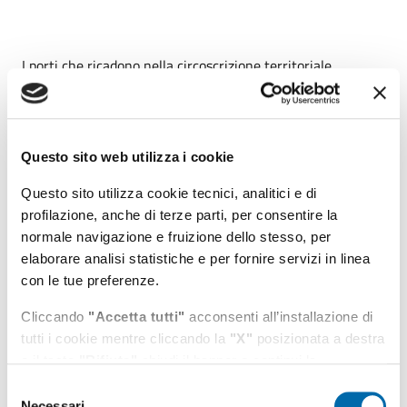
I porti che ricadono nella circoscrizione territoriale
dell'Autorità di Sistema Portuale del Mar Tirreno centro-
settentrionale sono: Civitavecchia, sede principale,
Fiumicino e Gaeta, sedi degli omonimi uffici territoriali.
Questo sito web utilizza i cookie
Questo sito utilizza cookie tecnici, analitici e di
profilazione, anche di terze parti, per consentire la
Menu di navigazione
normale navigazione e fruizione dello stesso, per
elaborare analisi statistiche e per fornire servizi in linea
ADSP
con le tue preferenze.
Cliccando
"Accetta tutti"
acconsenti all’installazione di
Porti
tutti i cookie mentre cliccando la
"X"
posizionata a destra
o il tasto
"Rifiuta"
chiudi il banner e continui la
Strategie di sviluppo
navigazione in assenza di cookie diversi da quelli tecnici.
Selezione
Necessari