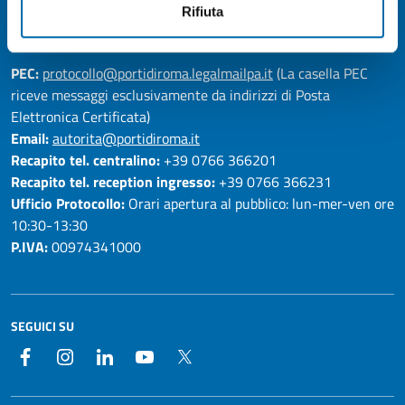
Rifiuta
RECAPITI
PEC:
protocollo@portidiroma.legalmailpa.it
(La casella PEC
riceve messaggi esclusivamente da indirizzi di Posta
Elettronica Certificata)
Email:
autorita@portidiroma.it
Recapito tel. centralino:
+39 0766 366201
Recapito tel. reception ingresso:
+39 0766 366231
Ufficio Protocollo:
Orari apertura al pubblico: lun-mer-ven ore
10:30-13:30
P.IVA:
00974341000
SEGUICI SU
Facebook
Instagram
LinkedIn
YouTube
Twitter