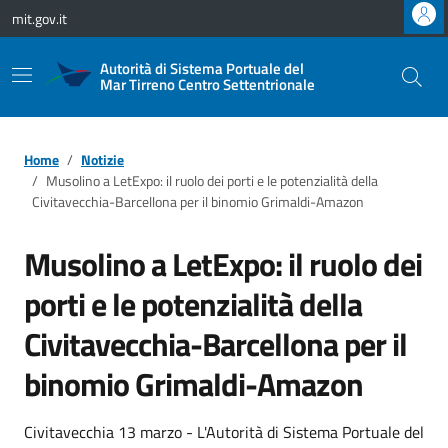
Vai ai contenuti
Vai al footer
mit.gov.it
Autorità di Sistema Portuale del
Mar Tirreno Centro Settentrionale
Home
Notizie
Musolino a LetExpo: il ruolo dei porti e le potenzialità della
Civitavecchia-Barcellona per il binomio Grimaldi-Amazon
Musolino a LetExpo: il ruolo dei
porti e le potenzialità della
Civitavecchia-Barcellona per il
binomio Grimaldi-Amazon
Civitavecchia 13 marzo - L'Autorità di Sistema Portuale del