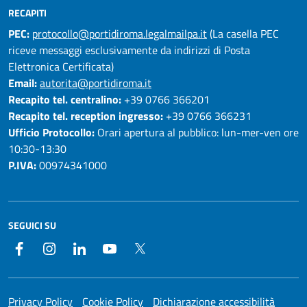
RECAPITI
PEC:
protocollo@portidiroma.legalmailpa.it
(La casella PEC
riceve messaggi esclusivamente da indirizzi di Posta
Elettronica Certificata)
Email:
autorita@portidiroma.it
Recapito tel. centralino:
+39 0766 366201
Recapito tel. reception ingresso:
+39 0766 366231
Ufficio Protocollo:
Orari apertura al pubblico: lun-mer-ven ore
10:30-13:30
P.IVA:
00974341000
SEGUICI SU
Facebook
Instagram
LinkedIn
YouTube
Twitter
Privacy Policy
Cookie Policy
Dichiarazione accessibilità