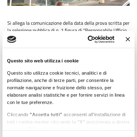
Si allega la comunicazione della data della prova scritta per
la selezione pubblica di n. 1 figura di "Responsabile Ufficio
di Gabinetto, Relazioni Istituzionali e Attività
Internazionali" da inquadrare al L.P. QA del CCNL dei
LAVORATORI dei PORTI a tempo determinato e pieno per
un periodo massimo di 18 mesi.
Questo sito web utilizza i cookie
Questo sito utilizza cookie tecnici, analitici e di
profilazione, anche di terze parti, per consentire la
normale navigazione e fruizione dello stesso, per
Comunicazione
elaborare analisi statistiche e per fornire servizi in linea
con le tue preferenze.
Dimensione file: 33.23 KB
Download file
Cliccando
"Accetta tutti"
acconsenti all’installazione di
tutti i cookie mentre cliccando la
"X"
posizionata a destra
o il tasto
"Rifiuta"
chiudi il banner e continui la
navigazione in assenza di cookie diversi da quelli tecnici.