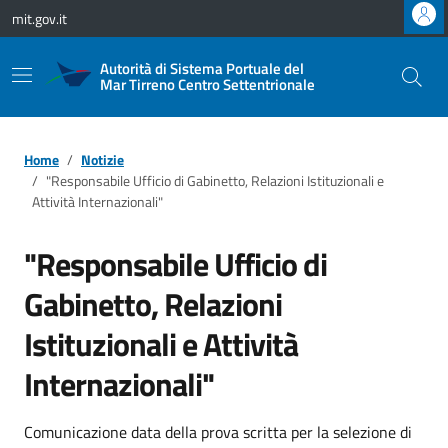
Vai ai contenuti
Vai al footer
mit.gov.it
Autorità di Sistema Portuale del
Mar Tirreno Centro Settentrionale
Home
Notizie
"Responsabile Ufficio di Gabinetto, Relazioni Istituzionali e
Attività Internazionali"
"Responsabile Ufficio di
Gabinetto, Relazioni
Istituzionali e Attività
Internazionali"
Comunicazione data della prova scritta per la selezione di