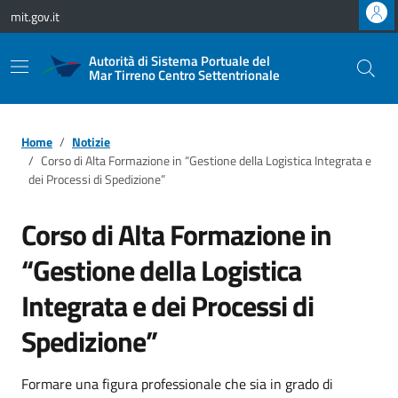
Vai ai contenuti
Vai al footer
mit.gov.it
Autorità di Sistema Portuale del
Mar Tirreno Centro Settentrionale
Home
Notizie
Corso di Alta Formazione in “Gestione della Logistica Integrata e
dei Processi di Spedizione”
Corso di Alta Formazione in
“Gestione della Logistica
Integrata e dei Processi di
Spedizione”
Formare una figura professionale che sia in grado di