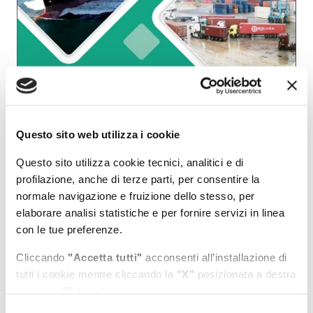
Il tecnico dovrà essere in grado di gestire i processi di
spedizione e le attività logistiche connesse (magazzino,
Questo sito web utilizza i cookie
allestimenti, trasporto intermodale, ciclo dell’ordine) che
intervengono nella gestione delle merci importate o
Questo sito utilizza cookie tecnici, analitici e di
esportate mediante un porto e della relazione tra il porto e
profilazione, anche di terze parti, per consentire la
l’area di scarico o carico. Particolare attenzione e rilevanza
normale navigazione e fruizione dello stesso, per
sarà dedicata al trasferimento di competenze digitali in
elaborare analisi statistiche e per fornire servizi in linea
ambito applicativo.
con le tue preferenze.
Per le modalità di iscrizione visita il sito
Cliccando
"Accetta tutti"
acconsenti all’installazione di
www.fondazionecaboto.it
tutti i cookie mentre cliccando la
"X"
posizionata a destra
o il tasto
"Rifiuta"
chiudi il banner e continui la
navigazione in assenza di cookie diversi da quelli tecnici.
Selezione