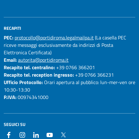
RECAPITI
PEC:
protocollo@portidiroma.legalmailpa.it
(La casella PEC
riceve messaggi esclusivamente da indirizzi di Posta
Elettronica Certificata)
Email:
autorita@portidiroma.it
Recapito tel. centralino:
+39 0766 366201
Recapito tel. reception ingresso:
+39 0766 366231
Ufficio Protocollo:
Orari apertura al pubblico: lun-mer-ven ore
10:30-13:30
P.IVA:
00974341000
SEGUICI SU
Facebook
Instagram
LinkedIn
YouTube
Twitter