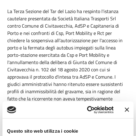
La Terza Sezione del Tar del Lazio ha respinto l'istanza
cautelare presentata da Società Italiana Trasporti Srl
contro Comune di Civitavecchia, AdSP e Capitaneria di
Porto e nei confronti di Csp, Port Mobility e Rct per
chiedere la sospensiva all'autorizzazione per l'accesso in
porto e la fermata degli autobus impiegati sulla linea
porto-stazione esercitata da Csp e Port Mobility e
l'annullamento della delibera di Giunta del Comune di
Civitavecchia n. 102 del 18 agosto 2020 con cui si
approvava il protocollo d'intesa tra AdSP e Comune. I
giudici amministrativi hanno ritenuto essere sussistenti
profili di inammissibilità del gravame, sia in ragione del
fatto che la ricorrente non aveva tempestivamente
impugnato i provvedimenti in oggetto, sia perché
l'autorizzazione amministrativa all'esercizio del trasporto
pubblico di linea gran turismo per il collegamento
Civitavecchia Porto-Roma in possesso della stessa SIT Srl
Questo sito web utilizza i cookie
non costituisce di per sé titolo idoneo a svolgere il servizio