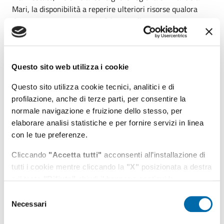
Mari, la disponibilità a reperire ulteriori risorse qualora
dovessero emergere criticità legate allo spostamento
temporaneo delle barche alla darsena servizi”. L’incontro di
sabato sarà anche l’occasione per guardare oltre la fase
transitoria: “Sarà un momento utile – conclude Latrofa –
Questo sito web utilizza i cookie
per avviare un confronto sulla collocazione definitiva della
flotta dei pescherecci dopo il completamento dei lavori per
Questo sito utilizza cookie tecnici, analitici e di
l’apertura a sud e per il collegamento con l’antemurale,
profilazione, anche di terze parti, per consentire la
nell’ottica di una soluzione stabile e condivisa per il futuro
normale navigazione e fruizione dello stesso, per
della marineria di Civitavecchia”.
elaborare analisi statistiche e per fornire servizi in linea
con le tue preferenze.
Argomenti:
Cliccando
"Accetta tutti"
acconsenti all’installazione di
AdSP
Iniziative
Presidente
tutti i cookie mentre cliccando la
"X"
posizionata a destra
Data pubblicazione:
o il tasto
"Rifiuta"
chiudi il banner e continui la
25/02/2026
navigazione in assenza di cookie diversi da quelli tecnici.
Selezione
Necessari
Ultimo aggiornamento:
del
Puoi modificare in ogni momento le tue preferenze
25/02/2026 12:44
consenso
cliccando l'apposita icona posizionata in basso a sinistra;