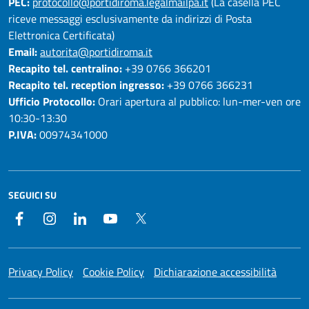
PEC:
protocollo@portidiroma.legalmailpa.it
(La casella PEC
riceve messaggi esclusivamente da indirizzi di Posta
Elettronica Certificata)
Email:
autorita@portidiroma.it
Recapito tel. centralino:
+39 0766 366201
Recapito tel. reception ingresso:
+39 0766 366231
Ufficio Protocollo:
Orari apertura al pubblico: lun-mer-ven ore
10:30-13:30
P.IVA:
00974341000
SEGUICI SU
Facebook
Instagram
LinkedIn
YouTube
Twitter
Privacy Policy
Cookie Policy
Dichiarazione accessibilità