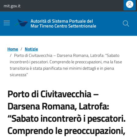
Vai ai contenuti
Vai al footer
mit.gov.it
Autorità di Sistema Portuale del
Mar Tirreno Centro Settentrionale
Home
Notizie
Porto di Civitavecchia – Darsena Romana, Latrofa: “Sabato
incontrerò i pescatori. Comprendo le preoccupazioni, ma la fase
transitoria è stata pianificata nei minimi dettagli e in piena
sicurezza”
Porto di Civitavecchia –
Darsena Romana, Latrofa:
“Sabato incontrerò i pescatori.
Comprendo le preoccupazioni,