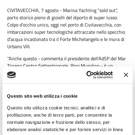
CIVITAVECCHIA, 7 agosto - Marina Yachting “sold out”,
porto storico pieno di gioielli del diporto di super lusso.
Colpo d’occhio unico, oggi nel porto di Civitavecchia, con
imbarcazioni super tecnologiche attraccate nello specchio
d’acqua incastonato tra il Forte Michelangelo e le mura di
Urbano VIII.
“Anche questo - commenta il presidente dell’AdSP del Mar
Tirreno Centro Settentrionale, Pino Musolino - è un
importante segnale di ripartenza. Prosegue il lavoro che
porta alla rinascita e allo sviluppo dei porti di Roma. Il
Marina pieno dimostra quanto importante sia realizzare il
Marina Yachting e che potenziale enorme ci sia, a portata
Questo sito web utilizza i cookie
di mano. Questo infatti avviene oggi, senza che ancora sia
Questo sito utilizza cookie tecnici, analitici e di
stata messa in campo alcuna azione mirata.
profilazione, anche di terze parti, per consentire la
Si pensi a quanta richiesta di mercato e quanta ricchezza e
normale navigazione e fruizione dello stesso, per
professionalità potremmo sviluppare con l’avvio del Marina
elaborare analisi statistiche e per fornire servizi in linea