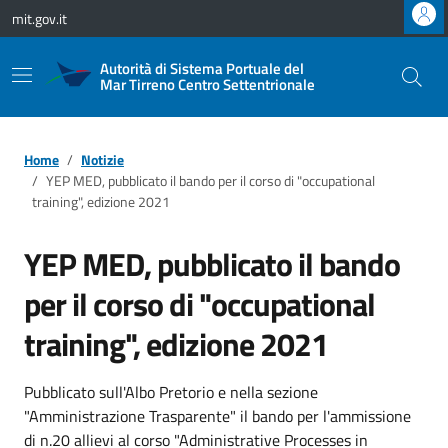
Vai ai contenuti
Vai al footer
mit.gov.it
Autorità di Sistema Portuale del
Mar Tirreno Centro Settentrionale
Home
Notizie
YEP MED, pubblicato il bando per il corso di "occupational
training", edizione 2021
YEP MED, pubblicato il bando
per il corso di "occupational
training", edizione 2021
Pubblicato sull'Albo Pretorio e nella sezione
"Amministrazione Trasparente" il bando per l'ammissione
di n.20 allievi al corso "Administrative Processes in